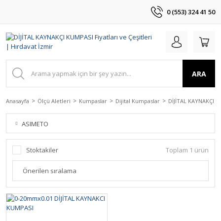
0 (553) 324 41 50
ARA
Anasayfa
Ölçü Aletleri
Kumpaslar
Dijital Kumpaslar
DİJİTAL KAYNAKÇI 
ASIMETO
Stoktakiler
Toplam 1 ürün