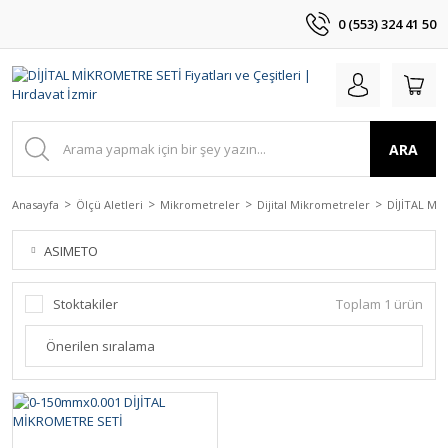
0 (553) 324 41 50
ARA
Anasayfa
Ölçü Aletleri
Mikrometreler
Dijital Mikrometreler
DİJİTAL Mİ
ASIMETO
Stoktakiler
Toplam 1 ürün