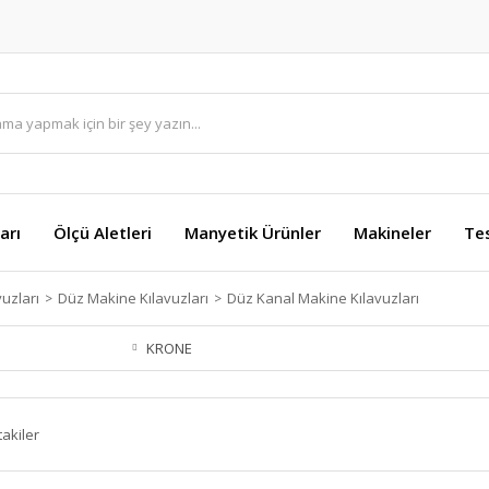
arı
Ölçü Aletleri
Manyetik Ürünler
Makineler
Te
uzları
Düz Makine Kılavuzları
Düz Kanal Makine Kılavuzları
KRONE
takiler