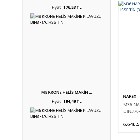
Fiyat :
176,53 TL
M8 KRONE HELİS MAKİN ...
NAREX
Fiyat :
194,49 TL
M36 NA
DIN376/
6.646,5