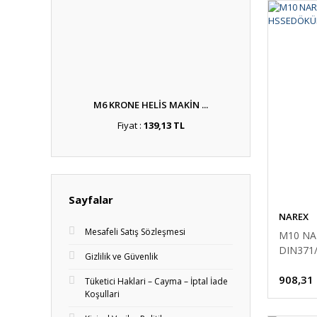
M6 KRONE HELİS MAKİN ...
Fiyat :
139,13 TL
Sayfalar
NAREX
Mesafeli Satış Sözleşmesi
M10 NA
DIN371
Gizlilik ve Güvenlik
908,31
Tüketici Haklari – Cayma – İptal İade
Koşullari