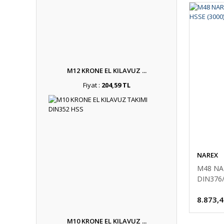
M12 KRONE EL KILAVUZ ...
Fiyat :
204,59 TL
NAREX
M48 NA
DIN376/
8.873,4
M10 KRONE EL KILAVUZ ...