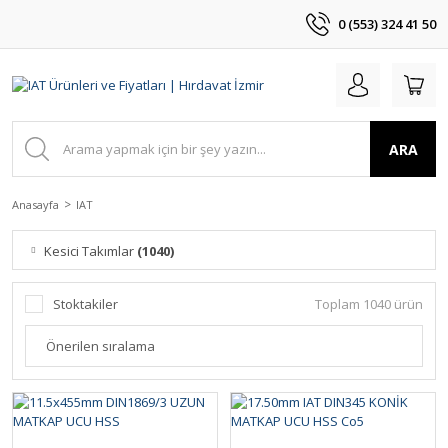
0 (553) 324 41 50
ARA
Anasayfa
IAT
Kesici Takımlar
(1040)
Stoktakiler
Toplam 1040 ürün