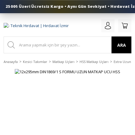
2500₺ Üzeri Ücretsiz Kargo • Aynı Gün Sevkiyat • Hırdavat İz
0 (553) 324 41 50
ARA
Anasayfa
Kesici Takımlar
Matkap Uçları
HSS Matkap Uçları
Extra Uzun H