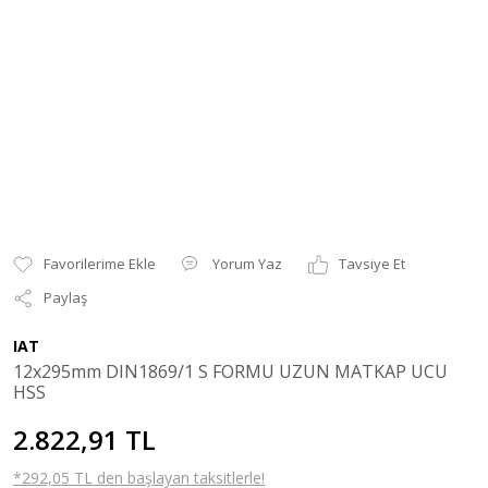
Yorum Yaz
Tavsiye Et
Paylaş
IAT
12x295mm DIN1869/1 S FORMU UZUN MATKAP UCU
HSS
2.822,91 TL
*292,05 TL den başlayan taksitlerle!