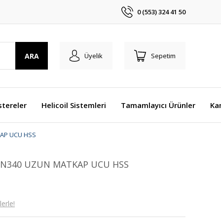
0 (553) 324 41 50
ARA
Üyelik
Sepetim
stereler
Helicoil Sistemleri
Tamamlayıcı Ürünler
Ka
KAP UCU HSS
DIN340 UZUN MATKAP UCU HSS
erle!