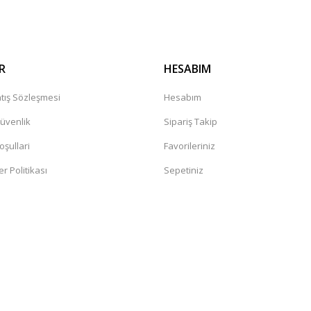
R
HESABIM
tış Sözleşmesi
Hesabım
Güvenlik
Sipariş Takip
oşullari
Favorileriniz
er Politikası
Sepetiniz