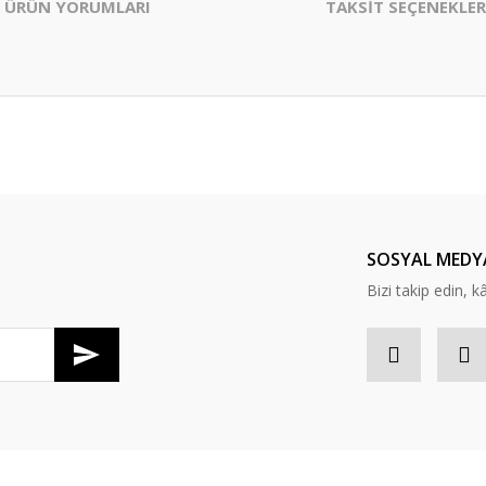
ÜRÜN YORUMLARI
TAKSİT SEÇENEKLER
er konularda yetersiz gördüğünüz noktaları öneri formunu kullanarak tarafım
Bu ürüne ilk yorumu siz yapın!
Yorum Yaz
SOSYAL MEDY
Bizi takip edin, kâr
Gönder