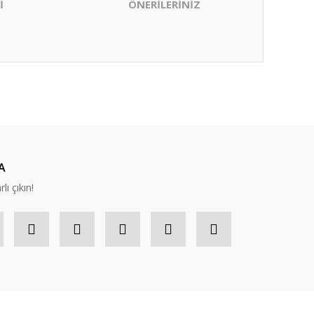
İ
ÖNERİLERİNİZ
ıza iletebilirsiniz.
A
lı çıkın!