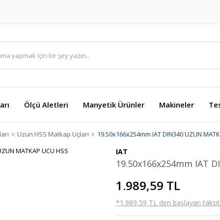
arı
Ölçü Aletleri
Manyetik Ürünler
Makineler
Te
arı
Uzun HSS Matkap Uçları
19.50x166x254mm IAT DIN340 UZUN MAT
IAT
19.50x166x254mm IAT 
1.989,59 TL
*1.989,59 TL den başlayan taksitl