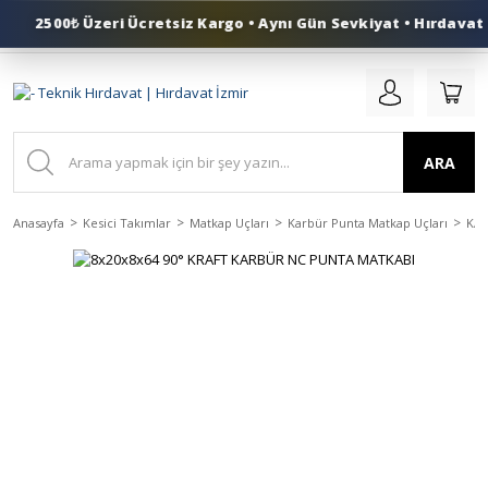
2500₺ Üzeri Ücretsiz Kargo • Aynı Gün Sevkiyat • Hırdavat İ
0 (553) 324 41 50
ARA
Anasayfa
Kesici Takımlar
Matkap Uçları
Karbür Punta Matkap Uçları
KAR