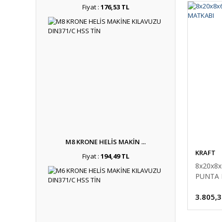
Fiyat :
176,53 TL
M8 KRONE HELİS MAKİN ...
KRAFT
Fiyat :
194,49 TL
8x20x8
PUNTA 
3.805,3