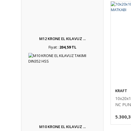
M12 KRONE EL KILAVUZ ...
Fiyat :
204,59 TL
KRAFT
10x20x
NC PUN
5.300,3
M10 KRONE EL KILAVUZ ...