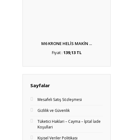
M6 KRONE HELİS MAKİN ...
Fiyat :
139,13 TL
Sayfalar
Mesafeli Satış Sözleşmesi
Gizlilik ve Güvenlik
Tüketici Haklari – Cayma – İptal İade
Koşullari
Kişisel Veriler Politikası