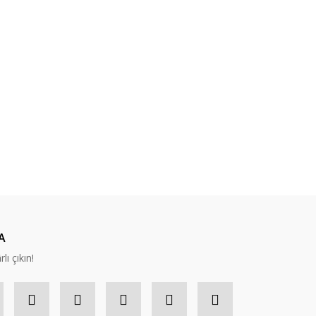
A
lı çıkın!