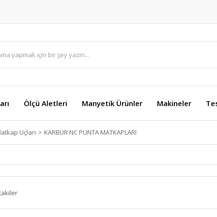
arı
Ölçü Aletleri
Manyetik Ürünler
Makineler
Te
atkap Uçları
KARBÜR NC PUNTA MATKAPLARI
takiler