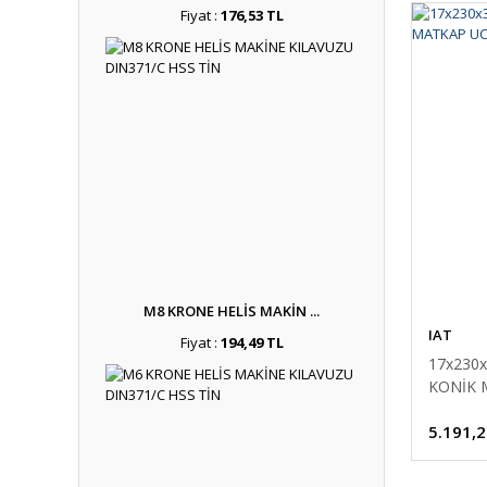
Fiyat :
176,53 TL
M8 KRONE HELİS MAKİN ...
IAT
Fiyat :
194,49 TL
17x230
KONİK 
5.191,2