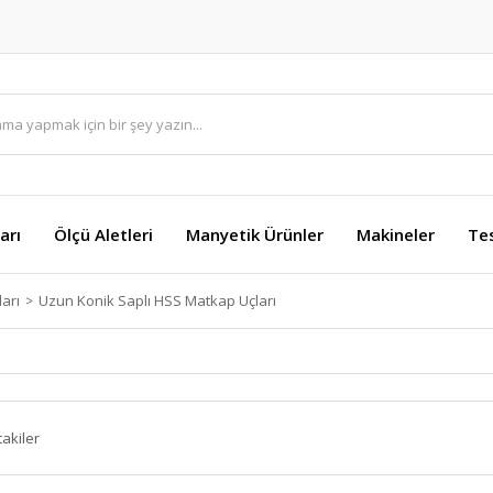
arı
Ölçü Aletleri
Manyetik Ürünler
Makineler
Te
arı
Uzun Konik Saplı HSS Matkap Uçları
takiler