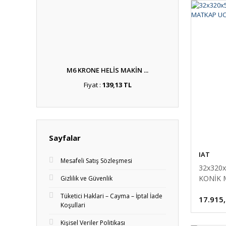
M6 KRONE HELİS MAKİN ...
Fiyat :
139,13 TL
Sayfalar
IAT
Mesafeli Satış Sözleşmesi
32x320
KONİK 
Gizlilik ve Güvenlik
Tüketici Haklari – Cayma – İptal İade
17.915
Koşullari
Kişisel Veriler Politikası