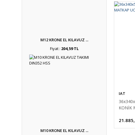
M12 KRONE EL KILAVUZ ...
Fiyat :
204,59 TL
IAT
36x340
KONİK 
21.885
M10 KRONE EL KILAVUZ ...